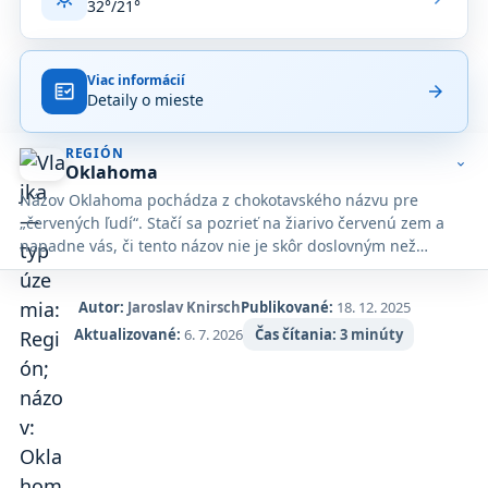
32°/21°
Viac informácií
fact_check
arrow_forward
Detaily o mieste
REGIÓN
expand_more
Oklahoma
Názov Oklahoma pochádza z chokotavského názvu pre
„červených ľudí“. Stačí sa pozrieť na žiarivo červenú zem a
napadne vás, či tento názov nie je skôr doslovným než
etnickým komentárom. Napriek tomu, keďže tu žije 39
kmeňov, je to miesto s hlbokým indiánskym významom.
Autor:
Jaroslav Knirsch
Publikované:
18. 12. 2025
Múzeí, kultúrnych expozícií a ďalších zaujímavostí je tu
Aktualizované:
6. 7. 2026
Čas čítania:
3 minúty
neúrekom.