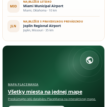
NAJBLIŽŠIE LETISKO
Miami Municipal Airport
MIO
Miami, Oklahoma · 10 km
NAJBLIŽŠIE S PRAVIDELNOU PREVÁDZKOU
Joplin Regional Airport
JLN
Joplin, Missouri · 35 km
public
MAPA PLACEMANIA
Všetky miesta na jednej mape
Preskúmajte celú databázu PlaceMania na interaktívnej mape.