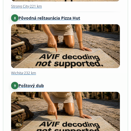
Strong City
·
221 km
Pôvodná reštaurácia Pizza Hut
8
Wichita
·
232 km
Wichita
·
232 km
Poštový dub
9
Council Grove
·
236 km