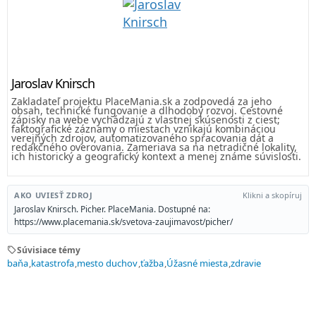
Jaroslav Knirsch
Zakladateľ projektu PlaceMania.sk a zodpovedá za jeho
obsah, technické fungovanie a dlhodobý rozvoj. Cestovné
zápisky na webe vychádzajú z vlastnej skúsenosti z ciest;
faktografické záznamy o miestach vznikajú kombináciou
verejných zdrojov, automatizovaného spracovania dát a
redakčného overovania. Zameriava sa na netradičné lokality,
ich historický a geografický kontext a menej známe súvislosti.
AKO UVIESŤ ZDROJ
Klikni a skopíruj
Jaroslav Knirsch. Picher. PlaceMania. Dostupné na:
https://www.placemania.sk/svetova-zaujimavost/picher/
sell
Súvisiace témy
baňa
katastrofa
mesto duchov
ťažba
Úžasné miesta
zdravie