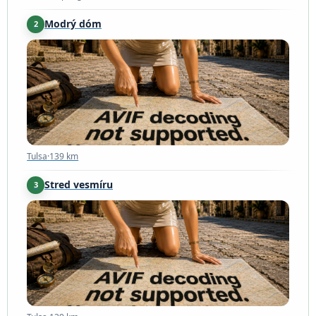
Modrý dóm
2
Tulsa
·
139 km
Tulsa
·
139 km
Stred vesmíru
3
Tulsa
·
139 km