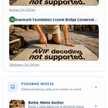
Kansas City
·
243 km
Inasmuch Foundation Crystal Bridge Conservatory
12
Oklahoma City
·
294 km
Oklahoma City
·
294 km
PODOBNÉ MIESTA
wallpaper
expand_more
Ďalšie tematicky príbuzné miesta vo svete
Burke: Mesto duchov
chevron_right
Burke v štáte Idaho nie je obyčajné mesto