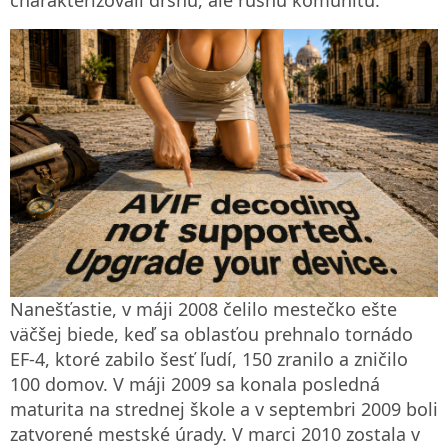
charakterizovali drsnú, ale rušnú komunitu.
Nanešťastie, v máji 2008 čelilo mestečko ešte
väčšej biede, keď sa oblasťou prehnalo tornádo
EF-4, ktoré zabilo šesť ľudí, 150 zranilo a zničilo
100 domov. V máji 2009 sa konala posledná
maturita na strednej škole a v septembri 2009 boli
zatvorené mestské úrady. V marci 2010 zostala v