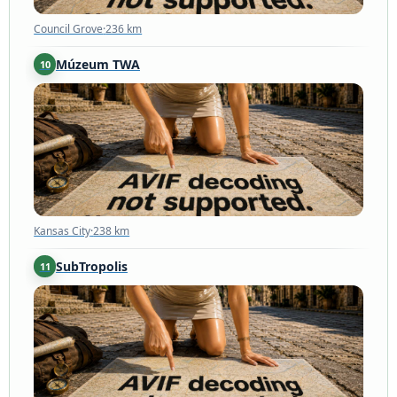
Council Grove
·
236 km
Múzeum TWA
10
Kansas City
·
238 km
Kansas City
·
238 km
SubTropolis
11
Kansas City
·
243 km