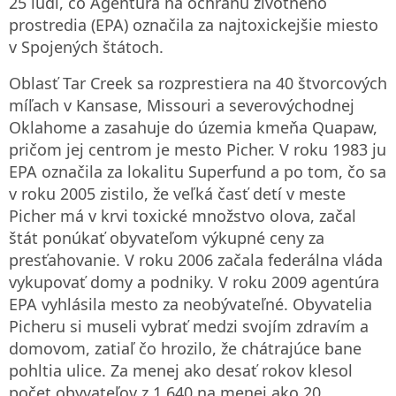
25 ľudí, čo Agentúra na ochranu životného
prostredia (EPA) označila za najtoxickejšie miesto
v Spojených štátoch.
Oblasť Tar Creek sa rozprestiera na 40 štvorcových
míľach v Kansase, Missouri a severovýchodnej
Oklahome a zasahuje do územia kmeňa Quapaw,
pričom jej centrom je mesto Picher. V roku 1983 ju
EPA označila za lokalitu Superfund a po tom, čo sa
v roku 2005 zistilo, že veľká časť detí v meste
Picher má v krvi toxické množstvo olova, začal
štát ponúkať obyvateľom výkupné ceny za
presťahovanie. V roku 2006 začala federálna vláda
vykupovať domy a podniky. V roku 2009 agentúra
EPA vyhlásila mesto za neobývateľné. Obyvatelia
Picheru si museli vybrať medzi svojím zdravím a
domovom, zatiaľ čo hrozilo, že chátrajúce bane
pohltia ulice. Za menej ako desať rokov klesol
počet obyvateľov z 1 640 na menej ako 20.