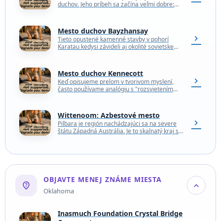
duchov. Jeho príbeh sa začína veľmi dobre:
Banícke mesto vzniklo po objavení bohatých
ložísk…
Mesto duchov Bayzhansay
chevron_right
Tieto opustené kamenné stavby v pohorí
Karatau kedysi závideli aj okolité sovietske
mestá. Opustené banské mesto Bayzhansay v
južnom Kazachstane bolo kedysi…
Mesto duchov Kennecott
chevron_right
Keď opisujeme prelom v tvorivom myslení,
často používame analógiu s "rozsvietením
žiarovky". Podobný okamih zažil aj Thomas
Alva Edison v roku 1879.…
Wittenoom: Azbestové mesto
chevron_right
Pilbara je región nachádzajúci sa na severe
štátu Západná Austrália. Je to skalnatý kraj s
červenohnedými pohoriami, zelenými
roklinami, vetrom ošľahanými púšťami…
OBJAVTE MENEJ ZNÁME MIESTA
not_listed_location
expand_more
Oklahoma
Inasmuch Foundation Crystal Bridge