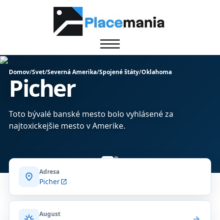
Domov
/
Svet
/
Severná Amerika
/
Spojené štáty
/
Oklahoma
Picher
Toto bývalé banské mesto bolo vyhlásené za
najtoxickejšie mesto v Amerike.
Adresa
location_on
Picher
open_in_new
August
sunny
arrow_forward