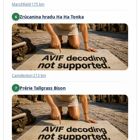
Marshfield
·
175 km
Zrúcanina hradu Ha Ha Tonka
6
Camdenton
·
213 km
Camdenton
·
213 km
Prérie Tallgrass Bison
7
Strong City
·
221 km