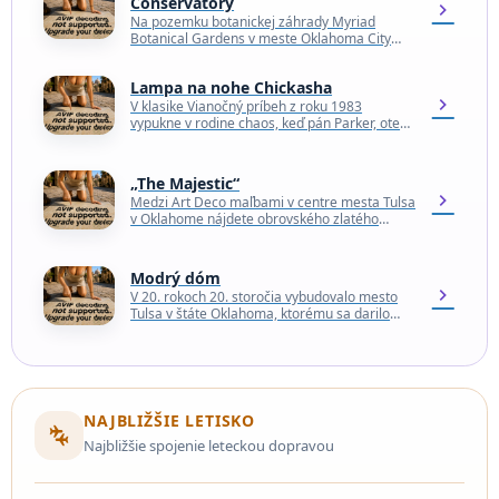
Conservatory
chevron_right
Na pozemku botanickej záhrady Myriad
Botanical Gardens v meste Oklahoma City
stojí unikátna stavba Inasmuch Foundation
Crystal Bridge Conservatory. Veľký valec,
Lampa na nohe Chickasha
ktorý…
chevron_right
V klasike Vianočný príbeh z roku 1983
vypukne v rodine chaos, keď pán Parker, otec
rozprávača, dostane obrovskú lampu, ktorá
vyzerá ako…
„The Majestic“
chevron_right
Medzi Art Deco maľbami v centre mesta Tulsa
v Oklahome nájdete obrovského zlatého
anjela namaľovaného na bočnej strane
parkoviska, ktorý je súčasťou…
Modrý dóm
chevron_right
V 20. rokoch 20. storočia vybudovalo mesto
Tulsa v štáte Oklahoma, ktorému sa darilo
vďaka peniazom z ropy, prosperujúce
centrum s trblietavými…
NAJBLIŽŠIE LETISKO
connecting_airports
Najbližšie spojenie leteckou dopravou