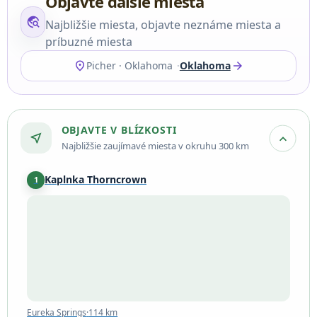
Objavte ďalšie miesta
travel_explore
Najbližšie miesta, objavte neznáme miesta a
príbuzné miesta
location_on
arrow_forward
Picher · Oklahoma
Oklahoma
OBJAVTE V BLÍZKOSTI
near_me
expand_more
Najbližšie zaujímavé miesta v okruhu 300 km
Kaplnka Thorncrown
1
Eureka Springs
·
114 km
Eureka Springs
·
114 km