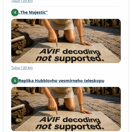
Tulsa
·
139 km
„The Majestic“
4
Tulsa
·
139 km
Tulsa
·
139 km
Replika Hubblovho vesmírneho teleskopu
5
Marshfield
·
175 km