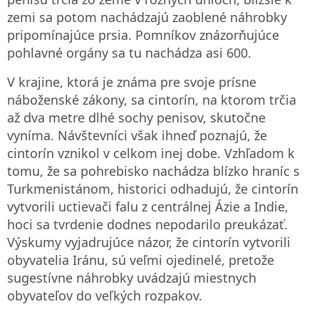
zemi sa potom nachádzajú zaoblené náhrobky
pripomínajúce prsia. Pomníkov znázorňujúce
pohlavné orgány sa tu nachádza asi 600.
V krajine, ktorá je známa pre svoje prísne
náboženské zákony, sa cintorín, na ktorom trčia
až dva metre dlhé sochy penisov, skutočne
vyníma. Návštevníci však ihneď poznajú, že
cintorín vznikol v celkom inej dobe. Vzhľadom k
tomu, že sa pohrebisko nachádza blízko hraníc s
Turkmenistánom, historici odhadujú, že cintorín
vytvorili uctievači falu z centrálnej Ázie a Indie,
hoci sa tvrdenie dodnes nepodarilo preukázať.
Výskumy vyjadrujúce názor, že cintorín vytvorili
obyvatelia Iránu, sú veľmi ojedinelé, pretože
sugestívne náhrobky uvádzajú miestnych
obyvateľov do veľkých rozpakov.