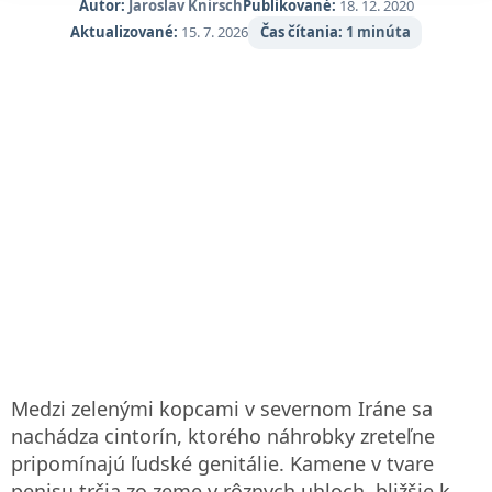
Autor:
Jaroslav Knirsch
Publikované:
18. 12. 2020
Aktualizované:
15. 7. 2026
Čas čítania:
1 minúta
Medzi zelenými kopcami v severnom Iráne sa
nachádza cintorín, ktorého náhrobky zreteľne
pripomínajú ľudské genitálie. Kamene v tvare
penisu trčia zo zeme v rôznych uhloch, bližšie k