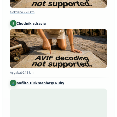
Gokdepe
·
228 km
Chodník zdravia
5
Aşgabat
·
248 km
Aşgabat
·
248 km
Mešita Türkmenbaşy Ruhy
6
Aškabat
·
250 km