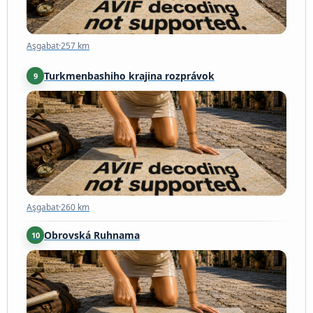
Aşgabat
·
257 km
Turkmenbashiho krajina rozprávok
9
Aşgabat
·
260 km
Aşgabat
·
260 km
Obrovská Ruhnama
10
Aškabat
·
260 km