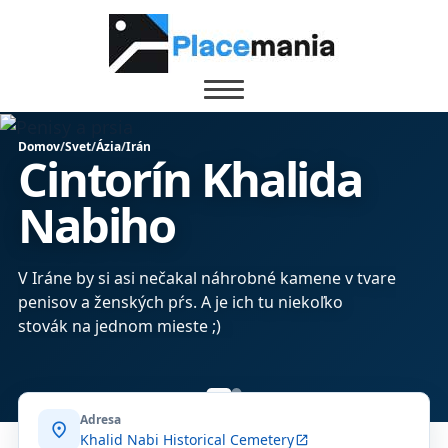
Domov
/
Svet
/
Ázia
/
Irán
Cintorín Khalida
Nabiho
V Iráne by si asi nečakal náhrobné kamene v tvare
penisov a ženských pŕs. A je ich tu niekoľko
stovák na jednom mieste ;)
Adresa
location_on
Khalid Nabi Historical Cemetery
open_in_new