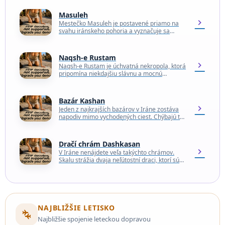
Masuleh
chevron_right
Mestečko Masuleh je postavené priamo na
svahu iránskeho pohoria a vyznačuje sa
jedinečným architektonickým štýlom, keď
predný dvor každého z domov na…
Naqsh-e Rustam
chevron_right
Naqsh-e Rustam je úchvatná nekropola, ktorá
pripomína niekdajšiu slávnu a mocnú
Achaemenidskú perzskú ríšu, ktorá prekvitala
v rokoch 500 až 330 pred…
Bazár Kashan
chevron_right
Jeden z najkrajších bazárov v Iráne zostáva
napodiv mimo vychodených ciest. Chýbajú tu
davy turistov, ktorí zapĺňajú jeho slávnejšie
náprotivky, takže je…
Dračí chrám Dashkasan
chevron_right
V Iráne nenájdete veľa takýchto chrámov.
Skalu strážia dvaja neľútostní draci, ktorí sú
jedinečným architektonickým prvkom v tejto
časti Ázie. Dračí chrám…
NAJBLIŽŠIE LETISKO
connecting_airports
Najbližšie spojenie leteckou dopravou