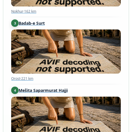
Nokhur
·
162 km
Badab-e Surt
3
Orost
·
221 km
Orost
·
221 km
Mešita Saparmurat Hajji
4
Gokdepe
·
228 km