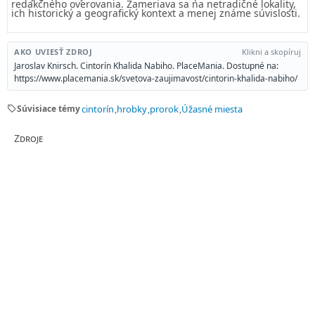
redakčného overovania. Zameriava sa na netradičné lokality,
ich historický a geografický kontext a menej známe súvislosti.
AKO UVIESŤ ZDROJ
Klikni a skopíruj
Jaroslav Knirsch. Cintorín Khalida Nabiho. PlaceMania. Dostupné na:
https://www.placemania.sk/svetova-zaujimavost/cintorin-khalida-nabiho/
sell
Súvisiace témy
cintorín
hrobky
prorok
Úžasné miesta
Zdroje