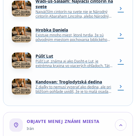
Wadi-us-Salaam: Najväčší cintorín na
svete
chevron_right
Najväčším cintorín na svete nie je Národný
cintorín Abaraham Lincolna, alebo Národný
cintorín Calverton v USA, z ktorých sú použité
zábery v…
Hrobka Daniela
chevron_right
Existuje mnoho miest, ktoré tvrdia, že sú
pôvodným miestom pochovania biblického
proroka Daniela, židovského proroka
uctievaného v Iráne. Hrobka nachádzajúca sa
v…
Púšť Lut
chevron_right
Púšť Lut, známa aj ako Dasht-e Lut, je
extrémna krajina vo viacerých ohľadoch. Táto
vyprahnutá púšť je jedným z najhorúcejších a
najsuchších…
Kandovan: Troglodytská dedina
chevron_right
Z diaľky to nemusí vyzerať ako dedina, ale pri
bližšom pohľade uvidíš, že je to malá osada
vstavaná do srdca sutín vyhaslej…
OBJAVTE MENEJ ZNÁME MIESTA
not_listed_location
expand_more
Irán