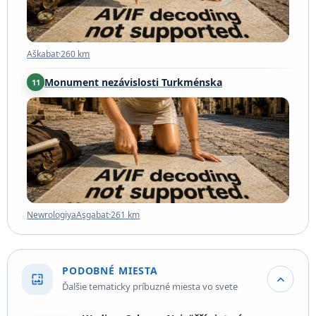
Aškabat
·
260 km
Monument nezávislosti Turkménska
11
NewrologiyaAşgabat
·
261 km
NewrologiyaAşgabat
·
261 km
PODOBNÉ MIESTA
wallpaper
expand_more
Ďalšie tematicky príbuzné miesta vo svete