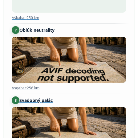
Aškabat
·
250 km
Oblúk neutrality
7
Aşgabat
·
256 km
Aşgabat
·
256 km
Svadobný palác
8
Aşgabat
·
257 km