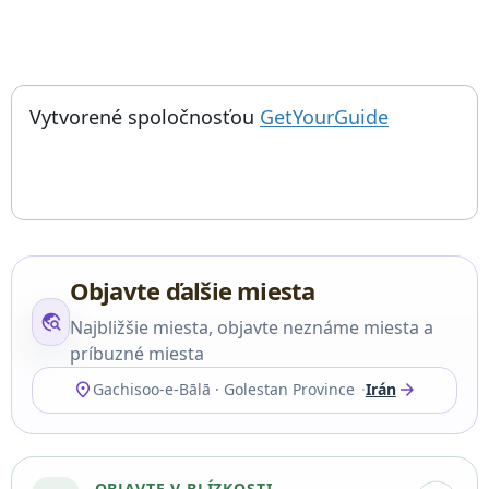
; otvorí sa
Vytvorené spoločnosťou
GetYourGuide
Objavte ďalšie miesta
travel_explore
Najbližšie miesta, objavte neznáme miesta a
príbuzné miesta
location_on
arrow_forward
Gachisoo-e-Bālā · Golestan Province
Irán
OBJAVTE V BLÍZKOSTI