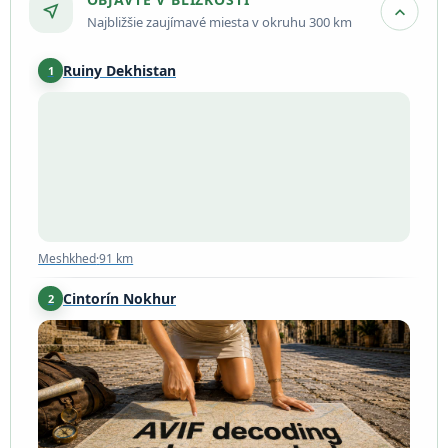
near_me
expand_more
Najbližšie zaujímavé miesta v okruhu 300 km
Ruiny Dekhistan
1
Meshkhed
·
91 km
Meshkhed
·
91 km
Cintorín Nokhur
2
Nokhur
·
162 km