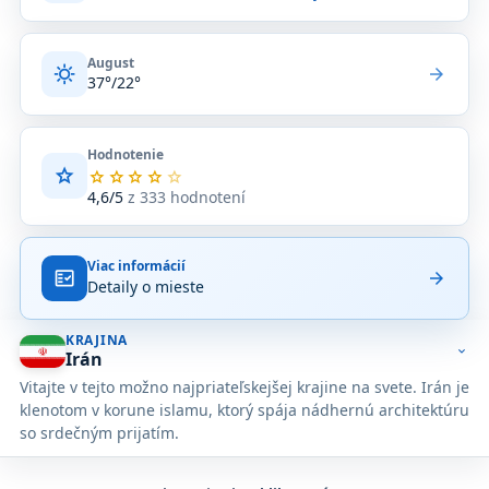
August
sunny
arrow_forward
37°/22°
Hodnotenie
star
Priemerné
star
star
star
star
star
hodnotenie
4,6/5
z 333 hodnotení
4,6
z
5
Viac informácií
na
fact_check
arrow_forward
Detaily o mieste
základe
333
hodnotení
KRAJINA
na
expand_more
Irán
Google
Vitajte v tejto možno najpriateľskejšej krajine na svete. Irán je
Maps.
klenotom v korune islamu, ktorý spája nádhernú architektúru
so srdečným prijatím.