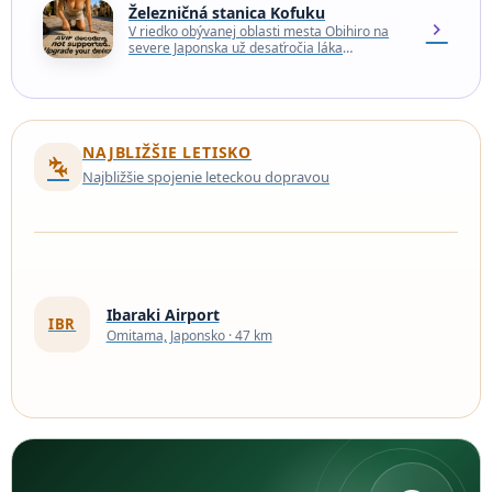
Železničná stanica Kofuku
chevron_right
V riedko obývanej oblasti mesta Obihiro na
severe Japonska už desaťročia láka
návštevníkov opustená železničná stanica.
Stanica známa ako Kofuku Station, čo…
NAJBLIŽŠIE LETISKO
connecting_airports
Najbližšie spojenie leteckou dopravou
Ibaraki Airport
IBR
Omitama, Japonsko · 47 km