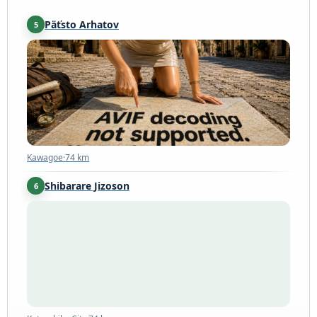
Päťsto Arhatov
5
Kawagoe
·
74 km
Kawagoe
·
74 km
Shibarare Jizoson
6
Katsushika City
·
74 km