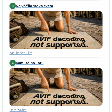
Najväčšia stoka sveta
3
Kasukabe
·
52 km
Kasukabe
·
52 km
Kamiiso no Torii
4
Oarai
·
54 km
Oarai
·
54 km