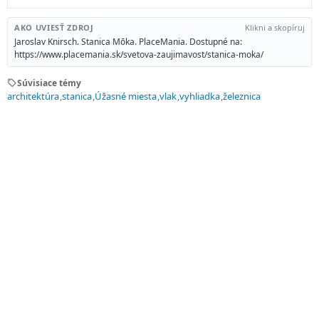
AKO UVIESŤ ZDROJ
Klikni a skopíruj
Jaroslav Knirsch. Stanica Mōka. PlaceMania. Dostupné na:
https://www.placemania.sk/svetova-zaujimavost/stanica-moka/
sell
Súvisiace témy
architektúra
stanica
Úžasné miesta
vlak
vyhliadka
železnica