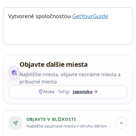
; otvorí sa
Things to do near Stanica Mōka, もおかえき, 真岡駅, Mooka-eki, Dopravn
Vytvorené spoločnosťou
GetYourGuide
Objavte ďalšie miesta
travel_explore
Najbližšie miesta, objavte neznáme miesta a
príbuzné miesta
location_on
arrow_forward
Moka · Točigi
Japonsko
OBJAVTE V BLÍZKOSTI
near_me
expand_more
Najbližšie zaujímavé miesta v okruhu 300 km