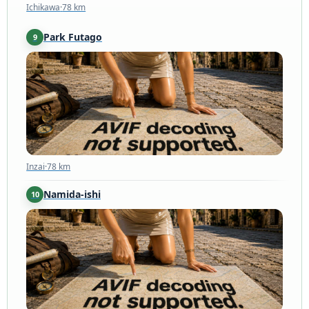
Ichikawa
·
78 km
Park Futago
9
Inzai
·
78 km
Inzai
·
78 km
Namida-ishi
10
Ichikawa
·
78 km