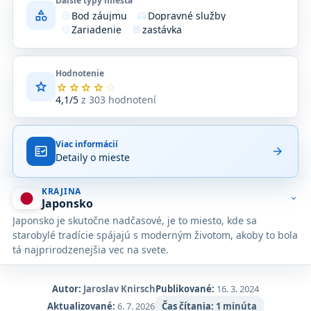
Ďalšie typy miesta
category
Bod záujmu
Dopravné služby
where_to_vote
delivery_truck_speed
Zariadenie
zastávka
location_on
train
Hodnotenie
star
Priemerné
star
star
star
star
star
hodnotenie
4,1/5
z 303 hodnotení
4,1
z
5
Viac informácií
na
fact_check
arrow_forward
Detaily o mieste
základe
303
hodnotení
KRAJINA
na
expand_more
Japonsko
Google
Japonsko je skutočne nadčasové, je to miesto, kde sa
Maps.
starobylé tradície spájajú s moderným životom, akoby to bola
tá najprirodzenejšia vec na svete.
Autor:
Jaroslav Knirsch
Publikované:
16. 3. 2024
Aktualizované:
6. 7. 2026
Čas čítania:
1 minúta