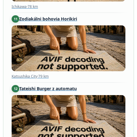
Ichikawa
·
78 km
Zodiakálni bohovia Horikiri
11
Katsushika City
·
79 km
Katsushika City
·
79 km
Tateishi Burger z automatu
12
79 km