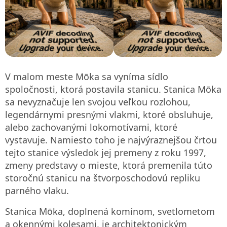
V malom meste Mōka sa vyníma sídlo
spoločnosti, ktorá postavila stanicu. Stanica Mōka
sa nevyznačuje len svojou veľkou rozlohou,
legendárnymi presnými vlakmi, ktoré obsluhuje,
alebo zachovanými lokomotívami, ktoré
vystavuje. Namiesto toho je najvýraznejšou črtou
tejto stanice výsledok jej premeny z roku 1997,
zmeny predstavy o mieste, ktorá premenila túto
storočnú stanicu na štvorposchodovú repliku
parného vlaku.
Stanica Mōka, doplnená komínom, svetlometom
a okennými kolesami, je architektonickým