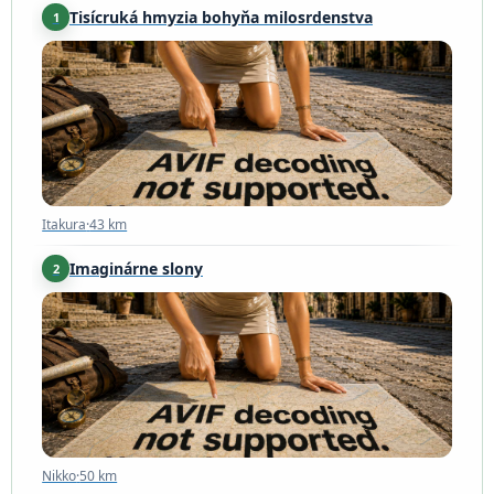
Tisícruká hmyzia bohyňa milosrdenstva
1
Itakura
·
43 km
Itakura
·
43 km
Imaginárne slony
2
Nikko
·
50 km
Nikko
·
50 km