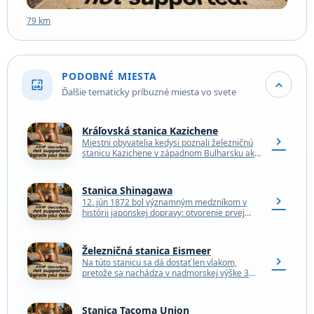
79 km
PODOBNÉ MIESTA
wallpaper
expand_more
Ďalšie tematicky príbuzné miesta vo svete
Kráľovská stanica Kazichene
chevron_right
Miestni obyvatelia kedysi poznali železničnú
stanicu Kazichene v západnom Bulharsku ako
kráľovskú stanicu, ktorá je dnes už opustená a
je pravdepodobne jedinou…
Stanica Shinagawa
chevron_right
12. jún 1872 bol významným medzníkom v
histórii japonskej dopravy: otvorenie prvej
japonskej železničnej stanice Shinagawa
Station v Tokiu. Prvá vlaková cesta…
Železničná stanica Eismeer
chevron_right
Na túto stanicu sa dá dostať len vlakom,
pretože sa nachádza v nadmorskej výške 3
159 metrov priamo v pohorí Eiger v…
Stanica Tacoma Union