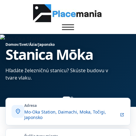
Domov
/
Svet
/
Ázia
/
Japonsko
Stanica Mōka
Hľadáte železničnú stanicu? Skúste budovu v
tvare vlaku.
Adresa
location_on
Mo-Oka Station, Daimachi, Moka, Točigi,
open_in_new
Japonsko