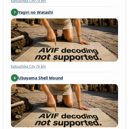
Katsushika City
·
74 km
Yagiri no Watashi
7
Katsushika City
·
76 km
Katsushika City
·
76 km
Ubayama Shell Mound
8
Ichikawa
·
78 km