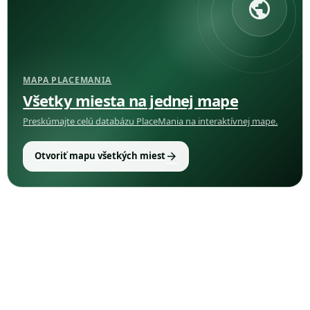
public
MAPA PLACEMANIA
Všetky miesta na jednej mape
Preskúmajte celú databázu PlaceMania na interaktívnej mape.
arrow_forward
Otvoriť mapu všetkých miest