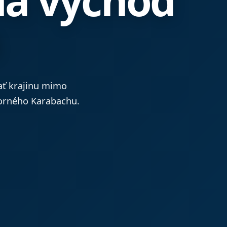
a
ať krajinu mimo
orného Karabachu.