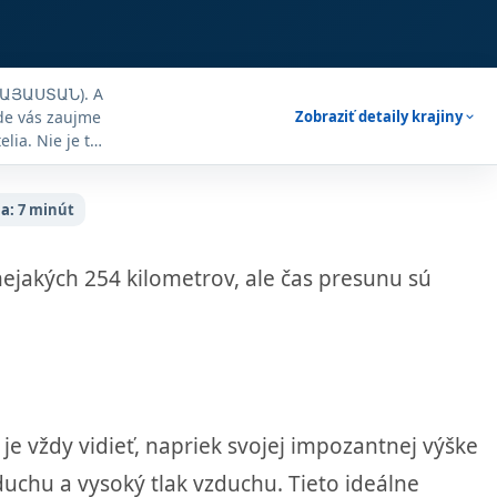
 (ՀԱՅԱՍՏԱՆ). A
kde vás zaujme
Zobraziť detaily krajiny
expand_more
lia. Nie je to
dateľná a tí,
e cestovanie
ia:
7 minút
nejakých 254 kilometrov, ale čas presunu sú
je vždy vidieť, napriek svojej impozantnej výške
uchu a vysoký tlak vzduchu. Tieto ideálne