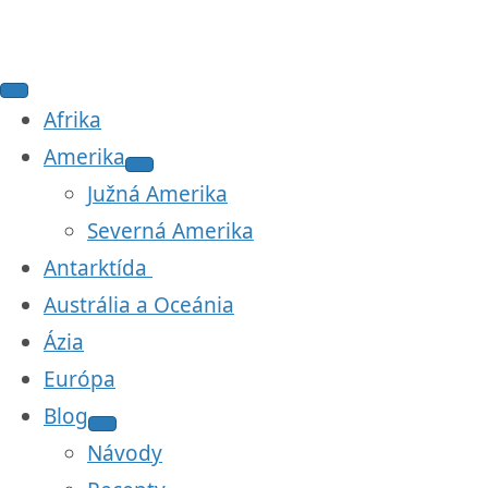
Afrika
Amerika
Južná Amerika
Severná Amerika
Antarktída
Austrália a Oceánia
Ázia
Európa
Blog
Návody