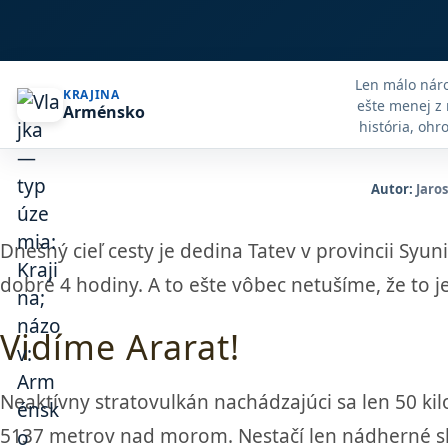
Len málo náro
KRAJINA
ešte menej z 
Arménsko
história, ohr
jednoduché m
ktorí nehov
Autor:
Jaro
Dnešný cieľ cesty je dedina Tatev v provincii Sy
dobré 4 hodiny. A to ešte vôbec netušíme, že to je
Vidíme Ararat!
Neaktívny stratovulkán nachádzajúci sa len 50 kil
5137 metrov nad morom. Nestačí len nádherné slne