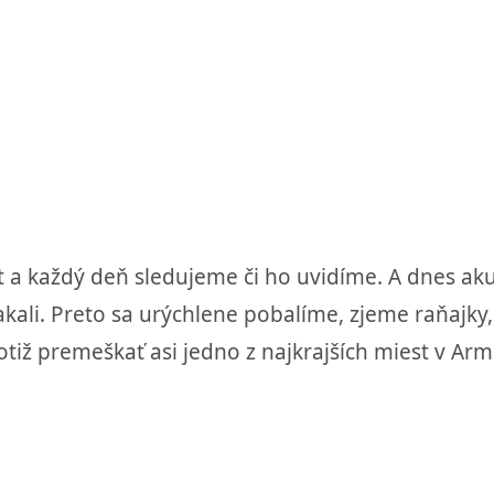
at a každý deň sledujeme či ho uvidíme. A dnes a
kali. Preto sa urýchlene pobalíme, zjeme raňajk
ž premeškať asi jedno z najkrajších miest v Arm