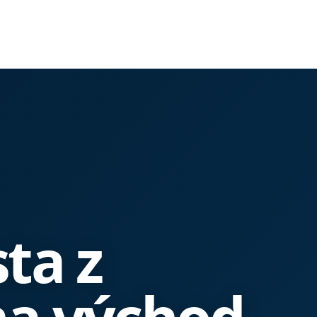
ta z
na východ