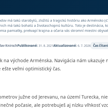
dov má takú starobylú, zložitú a tragickú históriu ako Arménsko
nich má takú bohatú a životaschopnú kultúru. Toto je destinácia, 
omia pamiatky, prekvapí krajina a očaria vás skromní miestni obyvate
iesto na objavovanie - cesty sú rozbité, doprava je často ťažko ovlá
oria arménsky alebo rusky, môžu mať problémy s komunikáciou - al
sem je rovnako obohacujúce ako objavné.
slav Knirsch
Publikované:
31. 8. 2021
Aktualizované:
6. 7. 2026
Čas čítan
unik na východe Arménska. Navigácia nám ukazuje 
 ešte veľmi optimistický čas.
ometrov južne od Jerevanu, na území Turecka, nie 
čné počasie, ale potrebuješ aj nízku vlhkosť vzd