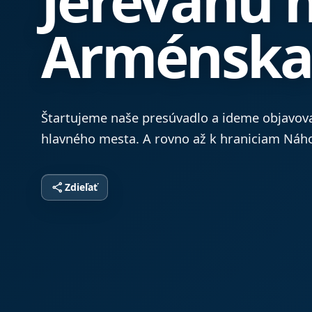
Arménsk
Štartujeme naše presúvadlo a ideme objavov
hlavného mesta. A rovno až k hraniciam Náh
share
Zdieľať