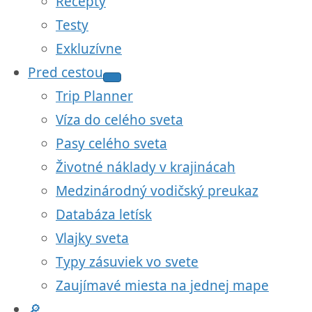
Recepty
Testy
Exkluzívne
Pred cestou
Trip Planner
Víza do celého sveta
Pasy celého sveta
Životné náklady v krajinácah
Medzinárodný vodičský preukaz
Databáza letísk
Vlajky sveta
Typy zásuviek vo svete
Zaujímavé miesta na jednej mape
🔎