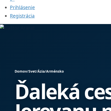
Prihlásenie
Registrácia
Domov
/
Svet
/
Ázia
/
Arménsko
Ďaleká ces
Jerevanu 