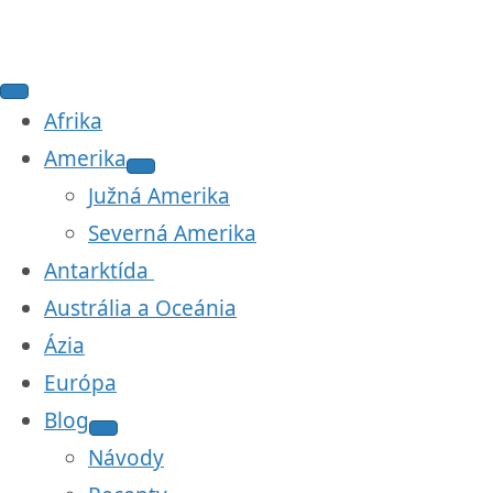
Afrika
Amerika
Južná Amerika
Severná Amerika
Antarktída
Austrália a Oceánia
Ázia
Európa
Blog
Návody