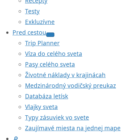
Recepty
Testy
Exkluzívne
Pred cestou
Trip Planner
Víza do celého sveta
Pasy celého sveta
Životné náklady v krajinácah
Medzinárodný vodičský preukaz
Databáza letísk
Vlajky sveta
Typy zásuviek vo svete
Zaujímavé miesta na jednej mape
🔎