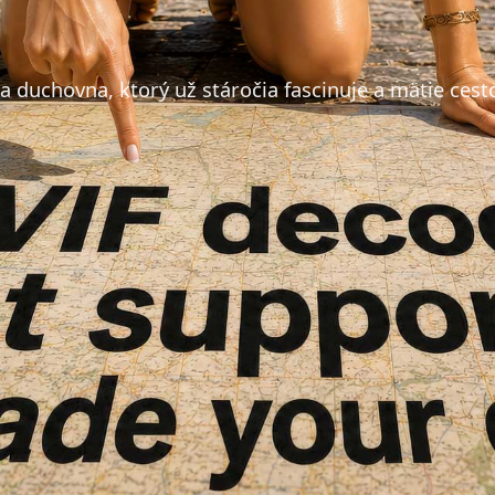
a duchovna, ktorý už stáročia fascinuje a mätie cest