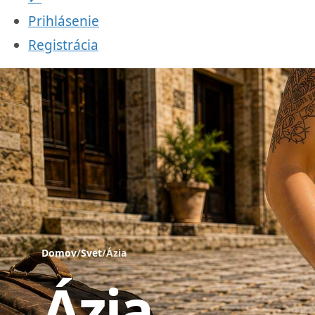
Prihlásenie
Registrácia
Domov
/
Svet
/
Ázia
Ázia